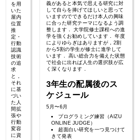
義があると本気で思える研究に対
を用
して自らを捧げてほしいと思って
いた
いますのでできるだけ本人の興味
屋内
に合った研究テーマになるよう調
位置
整します． 大学院修士課程への進
推
学を強くお勧めしています． 年度
定・
によりゆらぎはありますが，2割
行動
から5割の学生が修士に進学して
認識
います． 高い総合力を備えた状態
技術
で社会に出れば人生の選択肢が広
の追
く深くなります．
求
と，
3年生の配属後のス
それ
に基
ケジュール
づい
た人
5月〜6月
間拡
張や
プログラミング練習（AIZU
行動
ONLINE JUDGE）
変容
超面白い研究を一つ見つけて
に資
きて発表