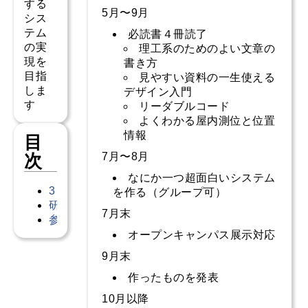
する
5月〜9月
シス
テム
必読書４冊読了
の実
理工系のためのよい文章の
現を
書き方
目指
見やすい資料の一生使える
しま
デザイン入門
す
リーダブルコード
よくわかる屋内測位と位置
情報
目
7月〜8月
次
なにか一つ超面白いシステム
3年生の配属後のスケジュール
を作る（グループ可）
研究室の方針
7月末
参考
オープンキャンパス展示対応
9月末
作ったものを発表
10月以降