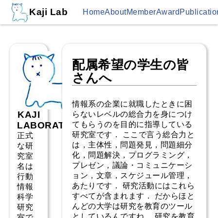
Kaji Lab
Home
About
Member
Award
Publicatio
配属希望の学生の皆
さんへ
情報系の企業に就職したときに困
KAJI
らないレベルの総合力を身につけ
LABORATORY
てもらうのを目的に指導している
研究室です． ここで言う総合力と
正式
は，主体性，問題発見，問題細分
な研
化，問題解決，プログラミング，
究室
プレゼン，議論・コミュニケーシ
名は
ョン，文章，スケジュール管理，
行動
あたりです． 研究活動にはこれら
情報
すべてが含まれます． だからほと
科学
んどの大学は研究を教育のツール
研究
としているんですね． 研究を教育
室で