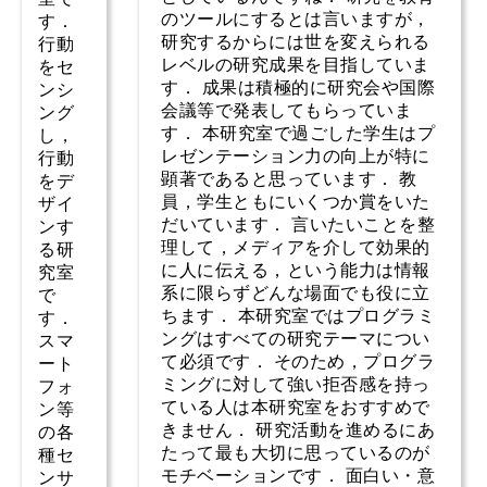
のツールにするとは言いますが，
す．
研究するからには世を変えられる
行動
レベルの研究成果を目指していま
をセ
す． 成果は積極的に研究会や国際
ンシ
会議等で発表してもらっていま
ング
す． 本研究室で過ごした学生はプ
し，
レゼンテーション力の向上が特に
行動
顕著であると思っています． 教
をデ
員，学生ともにいくつか賞をいた
ザイ
だいています． 言いたいことを整
ンす
理して，メディアを介して効果的
る研
に人に伝える，という能力は情報
究室
系に限らずどんな場面でも役に立
で
ちます． 本研究室ではプログラミ
す．
ングはすべての研究テーマについ
スマ
て必須です． そのため，プログラ
ート
ミングに対して強い拒否感を持っ
フォ
ている人は本研究室をおすすめで
ン等
きません． 研究活動を進めるにあ
の各
たって最も大切に思っているのが
種セ
モチベーションです． 面白い・意
ンサ