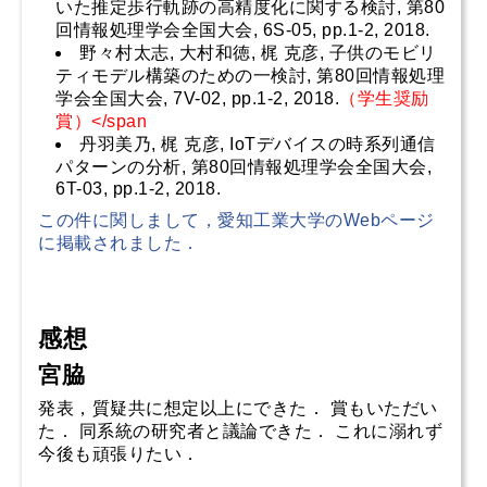
いた推定歩行軌跡の高精度化に関する検討, 第80
回情報処理学会全国大会, 6S-05, pp.1-2, 2018.
野々村太志, 大村和徳, 梶 克彦, 子供のモビリ
ティモデル構築のための一検討, 第80回情報処理
学会全国大会, 7V-02, pp.1-2, 2018.
（学生奨励
賞）</span
丹羽美乃, 梶 克彦, IoTデバイスの時系列通信
パターンの分析, 第80回情報処理学会全国大会,
6T-03, pp.1-2, 2018.
この件に関しまして，愛知工業大学のWebページ
に掲載されました．
感想
宮脇
発表，質疑共に想定以上にできた． 賞もいただい
た． 同系統の研究者と議論できた． これに溺れず
今後も頑張りたい．