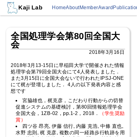
Kaji Lab
Home
About
Member
Award
Publicatio
全国処理学会第80回全国大
会
2018年3月16日
2018年3月13-15日に早稲田大学で開催された情報
処理学会第79回全国大会にて4人発表しました．
また3月15日に全国大会ないで行われたIPSJ-ONE
にて梶が登壇しました． 4人の以下発表内容と感
想です
宮脇雄也，梶克彦，こだわり行動からの切替
促進システムの基礎検討，第80回情報処理学会
全国大会，1ZB-02，pp.1-2，2018．
（学生奨励
賞）
四ツ谷 昂亮, 伊藤 信行, 内藤 克浩, 中條 直也,
水野 忠則, 梶 克彦, 複数の同一経路歩行軌跡を用