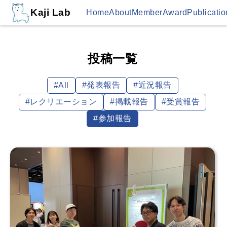
Kaji Lab
Home
About
Member
Award
Publicatio
投稿一覧
#発表報告
#近況報告
#all
#レクリエーション
#掲載報告
#受賞報告
#参加報告