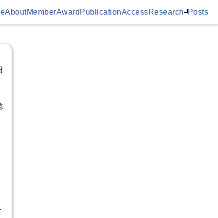
e
About
Member
Award
Publication
Access
Research
Posts
日
危
,
ト