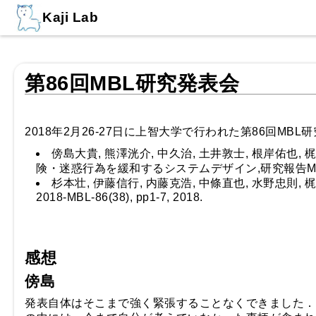
Kaji Lab
第86回MBL研究発表会
2018年2月26-27日に上智大学で行われた第86回M
傍島大貴, 熊澤洸介, 中久治, 土井敦士, 根岸佑
険・迷惑行為を緩和するシステムデザイン,研究報告MBL, 2018-
杉本壮, 伊藤信行, 内藤克浩, 中條直也, 水野忠則
2018-MBL-86(38), pp1-7, 2018.
感想
傍島
発表自体はそこまで強く緊張することなくできました．